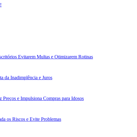
!
scritórios Evitarem Multas e Otimizarem Rotinas
a da Inadimplência e Juros
z Preços e Impulsiona Compras para Idosos
da os Riscos e Evite Problemas