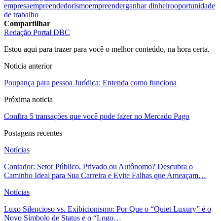
empresa
empreendedorismo
empreender
ganhar dinheiro
oportunidade
de trabalho
Compartilhar
Redação Portal DBC
Estou aqui para trazer para você o melhor conteúdo, na hora certa.
Noticia anterior
Poupança para pessoa Jurídica: Entenda como funciona
Próxima noticia
Confira 5 transações que você pode fazer no Mercado Pago
Postagens recentes
Notícias
Contador: Setor Público, Privado ou Autônomo? Descubra o
Caminho Ideal para Sua Carreira e Evite Falhas que Ameaçam…
Notícias
Luxo Silencioso vs. Exibicionismo: Por Que o “Quiet Luxury” é o
Novo Símbolo de Status e o “Logo…