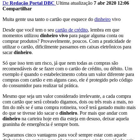
De
Redação Portal DBC
Ultima atualização
7 abr 2020 12:06
Compartilhar
Muita gente usa tanto o cartão que esquece do
dinheiro
vivo
Desde que você tem o seu
cartão de crédito
, lembra em que
momentos utilizou
dinheiro vivo
para pagar alguma conta ou
comprar produtos? Provavelmente, poucos. Com a praticidade de
utilizar o cartão, dificilmente passamos em caixas eletrônicos para
sacar
dinheiro
.
Só que isso tem um risco, já que nem todas as compras são
recomendáveis de se fazer com o cartão de crédito, ou débito. Um
exemplo é quando o estabelecimento cobra um valor diferente para
compras com cartão e em alguns caso, ele é protegido pelo código
do consumidor para realizar tal prática.
Mesmo que seja um valor considerado irrelevante, a cada compra
com cartão que será cobrado digamos, dois ou três reais a mais, no
fim do mês se é uma compra rotineira, você terá gastado muito mais
do que se tivesse ido sacar o
dinheiro
. Por mais que andar com
dinheiro
na carteira hoje em dia esteja em desuso, deixar aquela
graninha de emergência é sempre bom.
Separamos cinco vantagens para você sempre estar com aquele