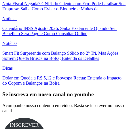
Nota Fiscal Negada? CNPJ do Cliente com Erro Pode Paralisar Sua
Empresa: Saiba Como Evitar o Bloqueio e Multas da…
Notícias
Calendário INSS Agosto 2026: Saiba Exatamente Quando Seu
Benefício Será Pago e Como Consultar Online
Notícias
Smart Fit Surpreende com Balanço Sólido no 2º Tri, Mas Ações
Sofrem Queda Brusca na Bolsa; Entenda os Detalhes
Dicas
Dólar em Queda a R$ 5,12 e Ibovespa Recua: Entenda o Impacto
do Copom e Balanços na Bolsa
Se inscreva em nosso canal no youtube
Acompanhe nosso conteúdo em vídeo. Basta se inscrever no nosso
canal
INSCREVER