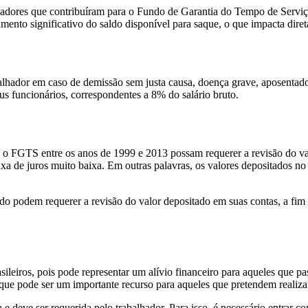
hadores que contribuíram para o Fundo de Garantia do Tempo de Serviç
ento significativo do saldo disponível para saque, o que impacta direta
lhador em caso de demissão sem justa causa, doença grave, aposentador
us funcionários, correspondentes a 8% do salário bruto.
 o FGTS entre os anos de 1999 e 2013 possam requerer a revisão do val
taxa de juros muito baixa. Em outras palavras, os valores depositados
o podem requerer a revisão do valor depositado em suas contas, a fim d
ileiros, pois pode representar um alívio financeiro para aqueles que pa
que pode ser um importante recurso para aqueles que pretendem realiz
 e deve ser requerida pelo trabalhador. Para isso, é necessário entrar 