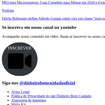
MEI para Microempresa: Guia Completo para Migrar em 2026 e Evita
Notícias
Flávio Bolsonaro define Alfredo Gaspar como vice em chapa “puro-s
Se inscreva em nosso canal no youtube
Acompanhe nosso conteúdo em vídeo. Basta se inscrever no nosso ca
INSCREVER
Siga-nos
@dinheirobemcuidadooficial
Aviso Legal
Política de Privacidade do site Dinheiro Bem Cuidado
Assessoria de Imprensa
Mídia Kit