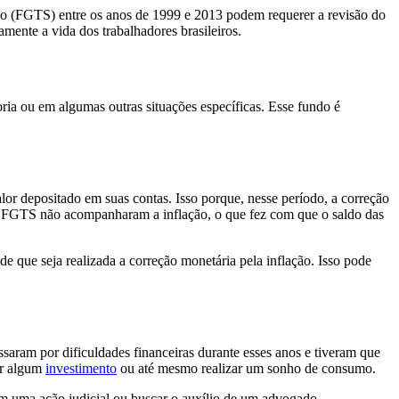
o (FGTS) entre os anos de 1999 e 2013 podem requerer a revisão do
mente a vida dos trabalhadores brasileiros.
ia ou em algumas outras situações específicas. Esse fundo é
or depositado em suas contas. Isso porque, nesse período, a correção
 no FGTS não acompanharam a inflação, o que fez com que o saldo das
e que seja realizada a correção monetária pela inflação. Isso pode
ssaram por dificuldades financeiras durante esses anos e tiveram que
ar algum
investimento
ou até mesmo realizar um sonho de consumo.
com uma ação judicial ou buscar o auxílio de um advogado