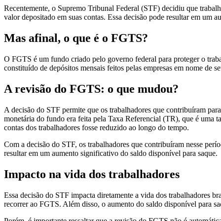
Recentemente, o Supremo Tribunal Federal (STF) decidiu que trabal
valor depositado em suas contas. Essa decisão pode resultar em um aum
Mas afinal, o que é o FGTS?
O FGTS é um fundo criado pelo governo federal para proteger o traba
constituído de depósitos mensais feitos pelas empresas em nome de se
A revisão do FGTS: o que mudou?
A decisão do STF permite que os trabalhadores que contribuíram para
monetária do fundo era feita pela Taxa Referencial (TR), que é uma 
contas dos trabalhadores fosse reduzido ao longo do tempo.
Com a decisão do STF, os trabalhadores que contribuíram nesse períod
resultar em um aumento significativo do saldo disponível para saque.
Impacto na vida dos trabalhadores
Essa decisão do STF impacta diretamente a vida dos trabalhadores bras
recorrer ao FGTS. Além disso, o aumento do saldo disponível para sa
Porém, é importante ressaltar que a revisão do FGTS não é automática