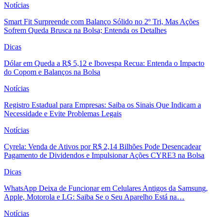
Notícias
Smart Fit Surpreende com Balanço Sólido no 2º Tri, Mas Ações
Sofrem Queda Brusca na Bolsa; Entenda os Detalhes
Dicas
Dólar em Queda a R$ 5,12 e Ibovespa Recua: Entenda o Impacto
do Copom e Balanços na Bolsa
Notícias
Registro Estadual para Empresas: Saiba os Sinais Que Indicam a
Necessidade e Evite Problemas Legais
Notícias
Cyrela: Venda de Ativos por R$ 2,14 Bilhões Pode Desencadear
Pagamento de Dividendos e Impulsionar Ações CYRE3 na Bolsa
Dicas
WhatsApp Deixa de Funcionar em Celulares Antigos da Samsung,
Apple, Motorola e LG: Saiba Se o Seu Aparelho Está na…
Notícias