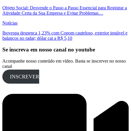
Objeto Social: Desvende o Passo a Passo Essencial para Registrar a
Atividade Certa da Sua Empresa e Evitar Problemas…
Notícias
Ibovespa despenca 1,23% com Copom cauteloso, exterior instável e
balanços no radar; dólar cai a R$ 5,10
Se inscreva em nosso canal no youtube
Acompanhe nosso conteúdo em vídeo. Basta se inscrever no nosso
canal
INSCREVER