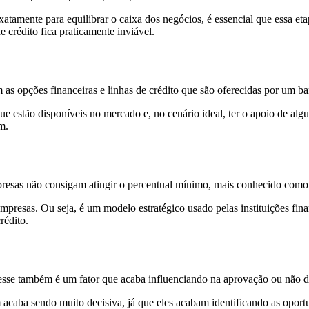
mente para equilibrar o caixa dos negócios, é essencial que essa etapa
 crédito fica praticamente inviável.
s opções financeiras e linhas de crédito que são oferecidas por um ban
ue estão disponíveis no mercado e, no cenário ideal, ter o apoio de algu
m.
resas não consigam atingir o percentual mínimo, mais conhecido como 
s empresas. Ou seja, é um modelo estratégico usado pelas instituições fin
rédito.
 esse também é um fator que acaba influenciando na aprovação ou não de
m acaba sendo muito decisiva, já que eles acabam identificando as opo