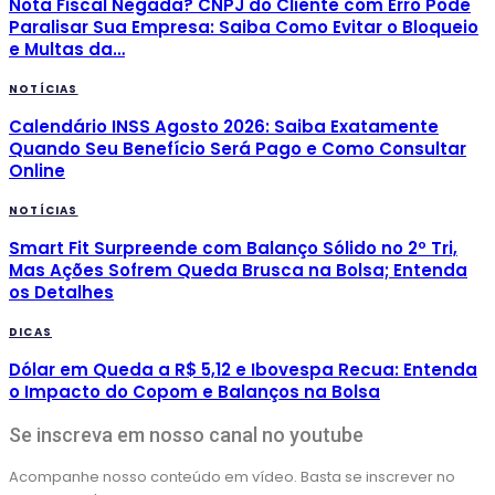
Nota Fiscal Negada? CNPJ do Cliente com Erro Pode
Paralisar Sua Empresa: Saiba Como Evitar o Bloqueio
e Multas da…
NOTÍCIAS
Calendário INSS Agosto 2026: Saiba Exatamente
Quando Seu Benefício Será Pago e Como Consultar
Online
NOTÍCIAS
Smart Fit Surpreende com Balanço Sólido no 2º Tri,
Mas Ações Sofrem Queda Brusca na Bolsa; Entenda
os Detalhes
DICAS
Dólar em Queda a R$ 5,12 e Ibovespa Recua: Entenda
o Impacto do Copom e Balanços na Bolsa
Se inscreva em nosso canal no youtube
Acompanhe nosso conteúdo em vídeo. Basta se inscrever no