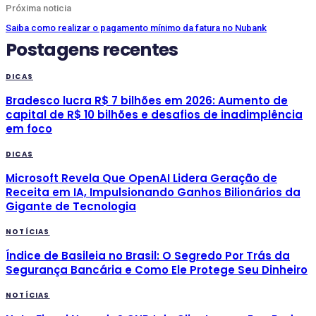
Próxima noticia
Saiba como realizar o pagamento mínimo da fatura no Nubank
Postagens recentes
DICAS
Bradesco lucra R$ 7 bilhões em 2026: Aumento de
capital de R$ 10 bilhões e desafios de inadimplência
em foco
DICAS
Microsoft Revela Que OpenAI Lidera Geração de
Receita em IA, Impulsionando Ganhos Bilionários da
Gigante de Tecnologia
NOTÍCIAS
Índice de Basileia no Brasil: O Segredo Por Trás da
Segurança Bancária e Como Ele Protege Seu Dinheiro
NOTÍCIAS