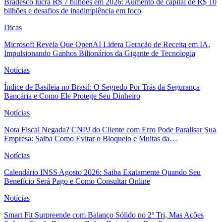
Bradesco lucra R$ 7 bilhões em 2026: Aumento de capital de R$ 10
bilhões e desafios de inadimplência em foco
Dicas
Microsoft Revela Que OpenAI Lidera Geração de Receita em IA,
Impulsionando Ganhos Bilionários da Gigante de Tecnologia
Notícias
Índice de Basileia no Brasil: O Segredo Por Trás da Segurança
Bancária e Como Ele Protege Seu Dinheiro
Notícias
Nota Fiscal Negada? CNPJ do Cliente com Erro Pode Paralisar Sua
Empresa: Saiba Como Evitar o Bloqueio e Multas da…
Notícias
Calendário INSS Agosto 2026: Saiba Exatamente Quando Seu
Benefício Será Pago e Como Consultar Online
Notícias
Smart Fit Surpreende com Balanço Sólido no 2º Tri, Mas Ações