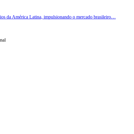
os da América Latina, impulsionando o mercado brasileiro…
nal