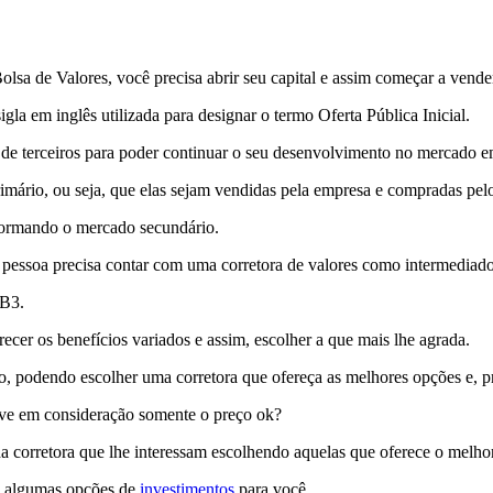
sa de Valores, você precisa abrir seu capital e assim começar a vender
igla em inglês utilizada para designar o termo Oferta Pública Inicial.
os de terceiros para poder continuar o seu desenvolvimento no mercado e
imário, ou seja, que elas sejam vendidas pela empresa e compradas pelo
, formando o mercado secundário.
a pessoa precisa contar com uma corretora de valores como intermediado
 B3.
er os benefícios variados e assim, escolher a que mais lhe agrada.
o, podendo escolher uma corretora que ofereça as melhores opções e, pr
leve em consideração somente o preço ok?
a corretora que lhe interessam escolhendo aquelas que oferece o melhor
ho algumas opções de
investimentos
para você.