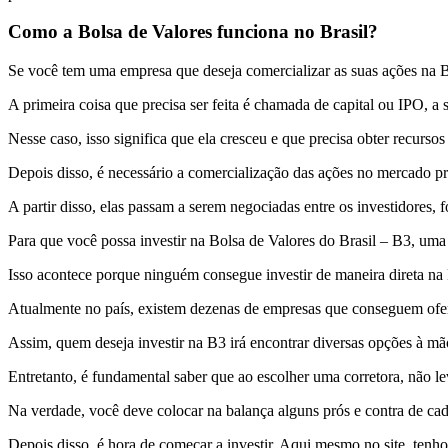
Como a Bolsa de Valores funciona no Brasil?
Se você tem uma empresa que deseja comercializar as suas ações na Bol
A primeira coisa que precisa ser feita é chamada de capital ou IPO, a s
Nesse caso, isso significa que ela cresceu e que precisa obter recurs
Depois disso, é necessário a comercialização das ações no mercado pr
A partir disso, elas passam a serem negociadas entre os investidores
Para que você possa investir na Bolsa de Valores do Brasil – B3, um
Isso acontece porque ninguém consegue investir de maneira direta na
Atualmente no país, existem dezenas de empresas que conseguem oferec
Assim, quem deseja investir na B3 irá encontrar diversas opções à mã
Entretanto, é fundamental saber que ao escolher uma corretora, não 
Na verdade, você deve colocar na balança alguns prós e contra de cad
Depois disso, é hora de começar a investir. Aqui mesmo no site, ten