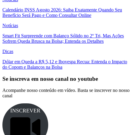
Calendário INSS Agosto 2026: Saiba Exatamente Quando Seu
Benefício Será Pago e Como Consultar Online
Notícias
Smart Fit Surpreende com Balanço Sólido no 2º Tri, Mas Ações
Sofrem Queda Brusca na Bolsa; Entenda os Detalhes
Dicas
Dólar em Queda a R$ 5,12 e Ibovespa Recua: Entenda o Impacto
do Copom e Balanços na Bolsa
Se inscreva em nosso canal no youtube
Acompanhe nosso conteúdo em vídeo. Basta se inscrever no nosso
canal
INSCREVER