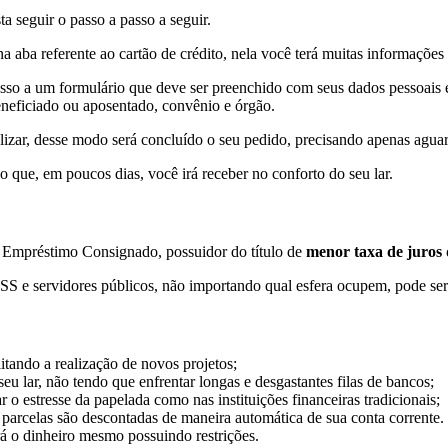
a seguir o passo a passo a seguir.
na aba referente ao cartão de crédito, nela você terá muitas informações
cesso a um formulário que deve ser preenchido com seus dados pessoais 
beneficiado ou aposentado, convênio e órgão.
alizar, desse modo será concluído o seu pedido, precisando apenas aguar
o que, em poucos dias, você irá receber no conforto do seu lar.
de Empréstimo Consignado, possuidor do título de
menor taxa de juros
SS e servidores públicos, não importando qual esfera ocupem, pode ser 
itando a realização de novos projetos;
eu lar, não tendo que enfrentar longas e desgastantes filas de bancos;
r o estresse da papelada como nas instituições financeiras tradicionais;
 parcelas são descontadas de maneira automática de sua conta corrente.
rá o dinheiro mesmo possuindo restrições.