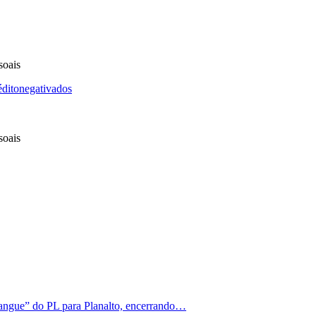
soais
édito
negativados
soais
angue” do PL para Planalto, encerrando…