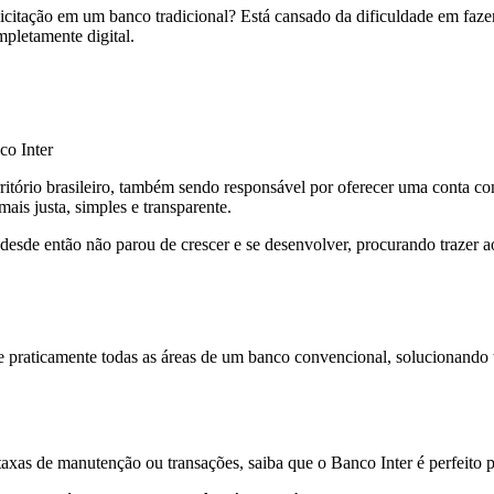
licitação em um banco tradicional? Está cansado da dificuldade em faze
pletamente digital.
co Inter
erritório brasileiro, também sendo responsável por oferecer uma conta c
ais justa, simples e transparente.
esde então não parou de crescer e se desenvolver, procurando trazer a
ange praticamente todas as áreas de um banco convencional, solucionand
taxas de manutenção ou transações, saiba que o Banco Inter é perfeito 