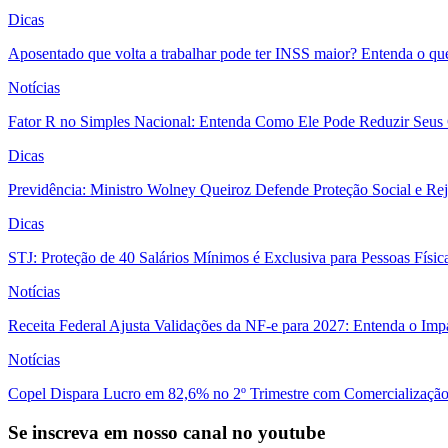
Dicas
Aposentado que volta a trabalhar pode ter INSS maior? Entenda o qu
Notícias
Fator R no Simples Nacional: Entenda Como Ele Pode Reduzir Seus
Dicas
Previdência: Ministro Wolney Queiroz Defende Proteção Social e R
Dicas
STJ: Proteção de 40 Salários Mínimos é Exclusiva para Pessoas Físi
Notícias
Receita Federal Ajusta Validações da NF-e para 2027: Entenda o Im
Notícias
Copel Dispara Lucro em 82,6% no 2º Trimestre com Comercialização 
Se inscreva em nosso canal no youtube