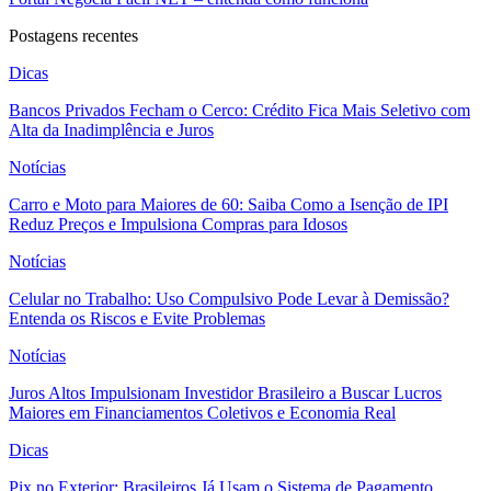
Postagens recentes
Dicas
Bancos Privados Fecham o Cerco: Crédito Fica Mais Seletivo com
Alta da Inadimplência e Juros
Notícias
Carro e Moto para Maiores de 60: Saiba Como a Isenção de IPI
Reduz Preços e Impulsiona Compras para Idosos
Notícias
Celular no Trabalho: Uso Compulsivo Pode Levar à Demissão?
Entenda os Riscos e Evite Problemas
Notícias
Juros Altos Impulsionam Investidor Brasileiro a Buscar Lucros
Maiores em Financiamentos Coletivos e Economia Real
Dicas
Pix no Exterior: Brasileiros Já Usam o Sistema de Pagamento