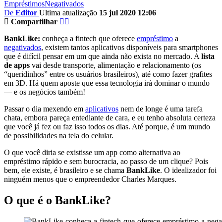
Empréstimos
Negativados
De
Editor
Ultima atualização
15 jul 2020 12:06
Compartilhar
BankLike:
conheça a fintech que oferece
empréstimo
a
negativados
, existem tantos aplicativos disponíveis para smartphones
que é difícil pensar em um que ainda não exista no mercado. A
lista
de apps
vai desde transporte, alimentação e relacionamento (os
“queridinhos” entre os usuários brasileiros), até como fazer grafites
em 3D. Há quem aposte que essa tecnologia irá dominar o mundo
— e os negócios também!
Passar o dia mexendo em
aplicativos
nem de longe é uma tarefa
chata, embora pareça entediante de cara, e eu tenho absoluta certeza
que você já fez ou faz isso todos os dias. Até porque, é um mundo
de possibilidades na tela do celular.
O que você diria se existisse um app como alternativa ao
empréstimo rápido e sem burocracia, ao passo de um clique? Pois
bem, ele existe, é brasileiro e se chama
BankLike
. O idealizador foi
ninguém menos que o empreendedor Charles Marques.
O que é o BankLike?