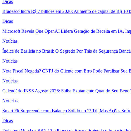
Dicas
Bradesco lucra R$ 7 bilhões em 2026: Aumento de capital de R$ 10 b
Dicas
Microsoft Revela Que OpenAI Lidera Geração de Receita em IA, Imp
Notícias
Índice de Basileia no Brasil: O Segredo Por Trás da Segurança Banc
Notícias
Nota Fiscal Negada? CNPJ do Cliente com Erro Pode Paralisar Sua 
Notícias
Calendário INSS Agosto 2026: Saiba Exatamente Quando Seu Benefí
Notícias
Smart Fit Surpreende com Balanço Sólido no 2º Tri, Mas Ações Sofr
Dicas
Dólar em Queda a R$ 5,12 e Ibovespa Recua: Entenda o Impacto do