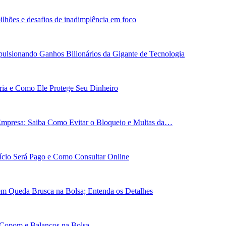
ilhões e desafios de inadimplência em foco
ulsionando Ganhos Bilionários da Gigante de Tecnologia
ária e Como Ele Protege Seu Dinheiro
Empresa: Saiba Como Evitar o Bloqueio e Multas da…
cio Será Pago e Como Consultar Online
em Queda Brusca na Bolsa; Entenda os Detalhes
 Copom e Balanços na Bolsa