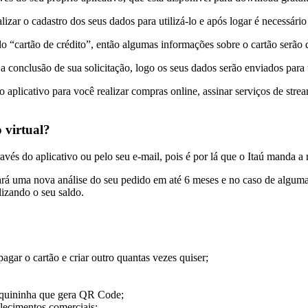
alizar o cadastro dos seus dados para utilizá-lo e após logar é necessári
“cartão de crédito”, então algumas informações sobre o cartão serão dis
a conclusão de sua solicitação, logo os seus dados serão enviados para u
o aplicativo para você realizar compras online, assinar serviços de s
virtual?
vés do aplicativo ou pelo seu e-mail, pois é por lá que o Itaú manda a
zará uma nova análise do seu pedido em até 6 meses e no caso de alguma
lizando o seu saldo.
agar o cartão e criar outro quantas vezes quiser;
maquininha que gera QR Code;
elecimentos comerciais;