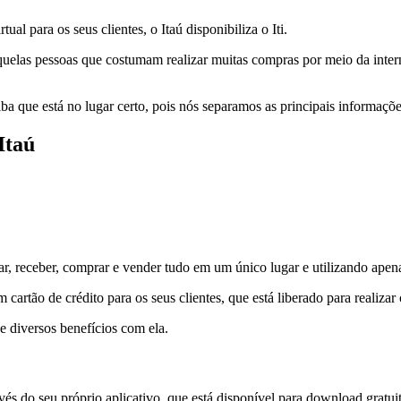
rtual para os seus clientes, o Itaú disponibiliza o Iti.
daquelas pessoas que costumam realizar muitas compras por meio da intern
aiba que está no lugar certo, pois nós separamos as principais informaçõe
Itaú
r, receber, comprar e vender tudo em um único lugar e utilizando apena
cartão de crédito para os seus clientes, que está liberado para realiza
ce diversos benefícios com ela.
través do seu próprio aplicativo, que está disponível para download gratu