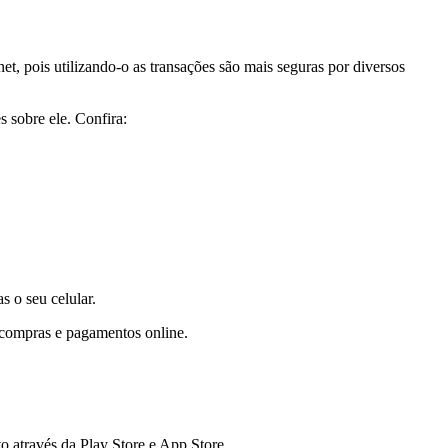
et, pois utilizando-o as transações são mais seguras por diversos
s sobre ele. Confira:
s o seu celular.
r compras e pagamentos online.
ito através da Play Store e App Store.