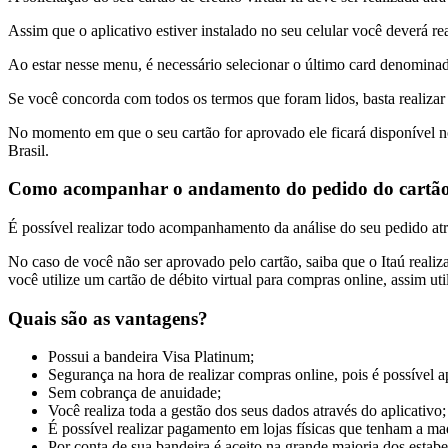
Assim que o aplicativo estiver instalado no seu celular você deverá re
Ao estar nesse menu, é necessário selecionar o último card denominado 
Se você concorda com todos os termos que foram lidos, basta realizar 
No momento em que o seu cartão for aprovado ele ficará disponível n
Brasil.
Como acompanhar o andamento do pedido do cartão 
É possível realizar todo acompanhamento da análise do seu pedido atra
No caso de você não ser aprovado pelo cartão, saiba que o Itaú reali
você utilize um cartão de débito virtual para compras online, assim uti
Quais são as vantagens?
Possui a bandeira Visa Platinum;
Segurança na hora de realizar compras online, pois é possível ap
Sem cobrança de anuidade;
Você realiza toda a gestão dos seus dados através do aplicativo;
É possível realizar pagamento em lojas físicas que tenham a 
Por conta de sua bandeira é aceito na grande maioria dos estab