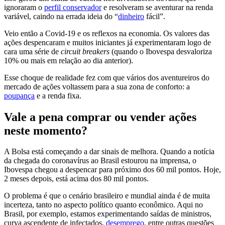
ignoraram o
perfil conservador
e resolveram se aventurar na renda
variável, caindo na errada ideia do “
dinheiro
fácil”.
Veio então a Covid-19 e os reflexos na economia. Os valores das
ações despencaram e muitos iniciantes já experimentaram logo de
cara uma série de
circuit breakers
(quando o Ibovespa desvaloriza
10% ou mais em relação ao dia anterior).
Esse choque de realidade fez com que vários dos aventureiros do
mercado de ações voltassem para a sua zona de conforto: a
poupança
e a renda fixa.
Vale a pena comprar ou vender ações
neste momento?
A Bolsa está começando a dar sinais de melhora. Quando a notícia
da chegada do coronavírus ao Brasil estourou na imprensa, o
Ibovespa chegou a despencar para próximo dos 60 mil pontos. Hoje,
2 meses depois, está acima dos 80 mil pontos.
O problema é que o cenário brasileiro e mundial ainda é de muita
incerteza, tanto no aspecto político quanto econômico. Aqui no
Brasil, por exemplo, estamos experimentando saídas de ministros,
curva ascendente de infectados,
desemprego
, entre outras questões