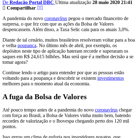
De
Redação Portal DBC
Ultima atualização
28 maio 2020 21:41
Compartilhar
A pandemia do novo
coronavírus
pegou o mercado financeiro de
surpresa, o que fez com que as ações da Bolsa de Valores
despencassem. Além disso, a Taxa Selic caiu para os atuais 3,0%.
Diante de tal cenário, muitos brasileiros resolveram voltar para a boa
e velha
poupança
. No último mês de abril, por exemplo, os
depósitos neste tipo de aplicação bateram recorde e superaram os
saques em R$ 24,615 bilhões. Mas será que é a melhor decisão a se
tomar agora?
Continue lendo o artigo para entender por que as pessoas estão
voltando para a poupança e descobrir se existem
investimentos
melhores para o momento atual da economia.
A fuga da Bolsa de Valores
Até pouco tempo antes de a pandemia do novo
coronavírus
chegar
com força ao Brasil, a Bolsa de Valores vinha muito bem, batendo
recordes de valorização e o Ibovespa chegando perto dos 120 mil
pontos.
Isso gerou um clima de euforia nos investidores novatos, que