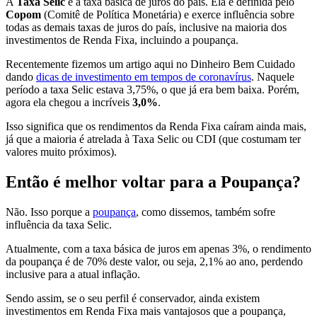
A
Taxa Selic
é a taxa básica de juros do país. Ela é definida pelo
Copom
(Comitê de Política Monetária) e exerce influência sobre
todas as demais taxas de juros do país, inclusive na maioria dos
investimentos de Renda Fixa, incluindo a poupança.
Recentemente fizemos um artigo aqui no Dinheiro Bem Cuidado
dando
dicas de investimento em tempos de coronavírus
. Naquele
período a taxa Selic estava 3,75%, o que já era bem baixa. Porém,
agora ela chegou a incríveis
3,0%
.
Isso significa que os rendimentos da Renda Fixa caíram ainda mais,
já que a maioria é atrelada à Taxa Selic ou CDI (que costumam ter
valores muito próximos).
Então é melhor voltar para a Poupança?
Não. Isso porque a
poupança
, como dissemos, também sofre
influência da taxa Selic.
Atualmente, com a taxa básica de juros em apenas 3%, o rendimento
da poupança é de 70% deste valor, ou seja, 2,1% ao ano, perdendo
inclusive para a atual inflação.
Sendo assim, se o seu perfil é conservador, ainda existem
investimentos em Renda Fixa mais vantajosos que a poupança,