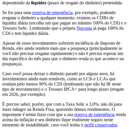
dependendo da
liquidez
(prazo de resgate do dinheiro) pretendida.
Se for para uma
reserva de emergência
, por exemplo, podendo
resgatar o dinheiro a qualquer momento, existem os CDBs de
liquidez diária (escolha um que pague no mínimo 100% do CDI) e o
Tesouro Selic. Lembrando que a própria
Nuconta
já paga 100% do
CDI e tem liquidez diária.
Apesar de esses investimentos sofrerem incidência de Imposto de
Renda, eles ainda rendem mais que a poupança (principalmente se
você não precisar resgatar rapidamente) e não é preciso esperar um
dia específico do mês para que o dinheiro renda (o que acontece na
poupança).
Caso você possa deixar o dinheiro parado por alguns anos, há
investimentos ainda mais rentáveis, como as LCIs e LCAs que
rendam pelo menos 90% do CDI (lembrando que não há IR neste
tipo de investimento) e o Tesouro IPCA+ para longo prazo (resgate
em 2026, por exemplo).
É preciso saber, porém, que com a Taxa Selic a 3,0%, não dá para
fazer milagre na Renda Fixa, querendo ótimos rendimentos. O
importante é tentar fazer com que a sua
reserva de emergência
renda
acima da inflação e seu dinheiro fique realmente seguro neste
momento de instabilidade, caso você tenha o
perfil conservador
.