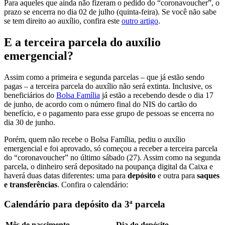
Para aqueles que ainda não fizeram o pedido do “coronavoucher”, o
prazo se encerra no dia 02 de julho (quinta-feira). Se você não sabe
se tem direito ao auxílio, confira este
outro artigo
.
E a terceira parcela do auxílio
emergencial?
Assim como a primeira e segunda parcelas – que já estão sendo
pagas – a terceira parcela do auxílio não será extinta. Inclusive, os
beneficiários do
Bolsa Família
já estão a recebendo desde o dia 17
de junho, de acordo com o número final do NIS do cartão do
benefício, e o pagamento para esse grupo de pessoas se encerra no
dia 30 de junho.
Porém, quem não recebe o Bolsa Família, pediu o auxílio
emergencial e foi aprovado, só começou a receber a terceira parcela
do “coronavoucher” no último sábado (27). Assim como na segunda
parcela, o dinheiro será depositado na poupança digital da Caixa e
haverá duas datas diferentes: uma para
depósito
e outra para
saques
e transferências
. Confira o calendário:
Calendário para depósito da 3ª parcela
Mês de nascimento
Dia do depósito