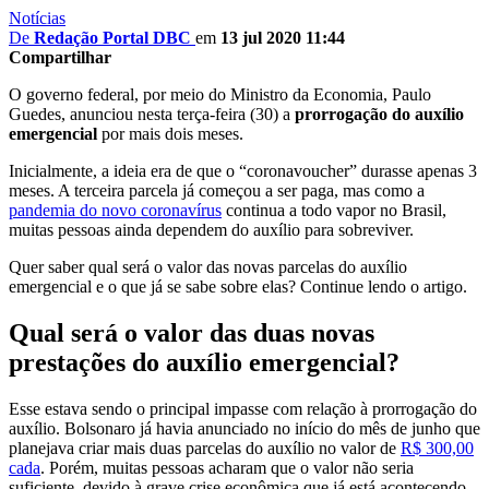
Notícias
De
Redação Portal DBC
em
13 jul 2020 11:44
Compartilhar
O governo federal, por meio do Ministro da Economia, Paulo
Guedes, anunciou nesta terça-feira (30) a
prorrogação do auxílio
emergencial
por mais dois meses.
Inicialmente, a ideia era de que o “coronavoucher” durasse apenas 3
meses. A terceira parcela já começou a ser paga, mas como a
pandemia do novo coronavírus
continua a todo vapor no Brasil,
muitas pessoas ainda dependem do auxílio para sobreviver.
Quer saber qual será o valor das novas parcelas do auxílio
emergencial e o que já se sabe sobre elas? Continue lendo o artigo.
Qual será o valor das duas novas
prestações do auxílio emergencial?
Esse estava sendo o principal impasse com relação à prorrogação do
auxílio. Bolsonaro já havia anunciado no início do mês de junho que
planejava criar mais duas parcelas do auxílio no valor de
R$ 300,00
cada
. Porém, muitas pessoas acharam que o valor não seria
suficiente, devido à grave crise econômica que já está acontecendo