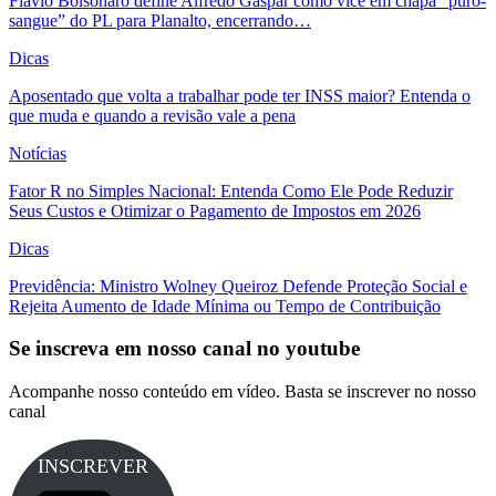
Flávio Bolsonaro define Alfredo Gaspar como vice em chapa “puro-
sangue” do PL para Planalto, encerrando…
Dicas
Aposentado que volta a trabalhar pode ter INSS maior? Entenda o
que muda e quando a revisão vale a pena
Notícias
Fator R no Simples Nacional: Entenda Como Ele Pode Reduzir
Seus Custos e Otimizar o Pagamento de Impostos em 2026
Dicas
Previdência: Ministro Wolney Queiroz Defende Proteção Social e
Rejeita Aumento de Idade Mínima ou Tempo de Contribuição
Se inscreva em nosso canal no youtube
Acompanhe nosso conteúdo em vídeo. Basta se inscrever no nosso
canal
INSCREVER