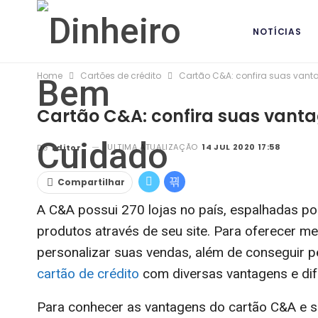
NOTÍCIAS
Home
Cartões de crédito
Cartão C&A: confira suas vanta
BANCOS DIG
Cartão C&A: confira suas vanta
ULTIMA ATUALIZAÇÃO
14 JUL 2020 17:58
De
Editor
Compartilhar
A C&A possui 270 lojas no país, espalhadas po
produtos através de seu site. Para oferecer m
personalizar suas vendas, além de conseguir pe
cartão de crédito
com diversas vantagens e dif
Para conhecer as vantagens do cartão C&A e sa