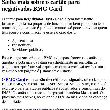
Saiba mais sobre o cartão para
negativados BMG Card
O cartão para
negativados BMG Card
é bem interessante
justamente pela sua proposta de funcionar também para quem tem
nome “sujo”, mas não é para todo mundo. Só pode aproveitar quem
tem acesso a consignação, e esse é o caso dos…
Aposentados;
Pensionistas;
Servidores públicos;
Essa é a
“garantia”
que a BMG exige para fornecer o cartão em
questão: a cobrança da fatura será diretamente na sua folha de
pagamento, que é um valor que com certeza você vai receber, uma
vez que o seu pagante é justamente o Estado!
O
BMG Card
é um
cartão de crédito consignado
, oferecido pelo
Banco BMG, sem consulta ao SPC/Serasa. Sendo assim, o cartão é
exclusivo para servidores públicos e aposentados e pensionistas do
INSS. O cartão é internacional e possui a bandeira Mastercard. Os
juros são mais baixos, no valor de 3,06% ao mês, e não há cobrança
de anuidade.
O cliente que precisar de
dinheiro
rápido pode fazer saques nos