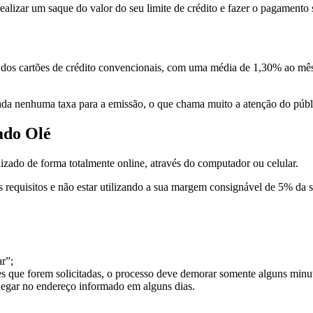
 realizar um saque do valor do seu limite de crédito e fazer o pagamen
a dos cartões de crédito convencionais, com uma média de 1,30% ao mês
rada nenhuma taxa para a emissão, o que chama muito a atenção do púb
ado Olé
lizado de forma totalmente online, através do computador ou celular.
 nos requisitos e não estar utilizando a sua margem consignável de 5% d
r”;
es que forem solicitadas, o processo deve demorar somente alguns minu
chegar no endereço informado em alguns dias.