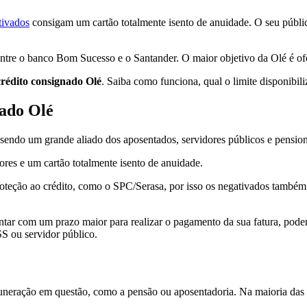
tivados
consigam um cartão totalmente isento de anuidade. O seu públic
ntre o banco Bom Sucesso e o Santander. O maior objetivo da Olé é ofe
crédito consignado Olé
. Saiba como funciona, qual o limite disponibil
nado Olé
sendo um grande aliado dos aposentados, servidores públicos e pensio
res e um cartão totalmente isento de anuidade.
oteção ao crédito, como o SPC/Serasa, por isso os negativados também s
tar com um prazo maior para realizar o pagamento da sua fatura, poden
S ou servidor público.
uneração em questão, como a pensão ou aposentadoria. Na maioria das v