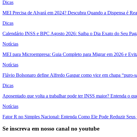
Dicas
MEI Precisa de Alvará em 2024? Descubra Quando a Dispensa é Real
Dicas
Calendário INSS e BPC Agosto 2026: Saiba o Dia Exato do Seu Pa
Notícias
MEI para Microempresa: Guia Completo para Migrar em 2026 e Evita
Notícias
Flávio Bolsonaro define Alfredo Gaspar como vice em chapa “puro-s
Dicas
Aposentado que volta a trabalhar pode ter INSS maior? Entenda o qu
Notícias
Fator R no Simples Nacional: Entenda Como Ele Pode Reduzir Seus
Se inscreva em nosso canal no youtube