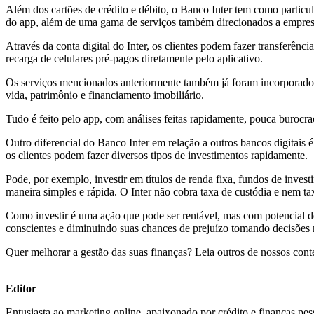
Além dos cartões de crédito e débito, o Banco Inter tem como particula
do app, além de uma gama de serviços também direcionados a empres
Através da conta digital do Inter, os clientes podem fazer transferênc
recarga de celulares pré-pagos diretamente pelo aplicativo.
Os serviços mencionados anteriormente também já foram incorporados p
vida, patrimônio e financiamento imobiliário.
Tudo é feito pelo app, com análises feitas rapidamente, pouca burocrac
Outro diferencial do Banco Inter em relação a outros bancos digitais 
os clientes podem fazer diversos tipos de investimentos rapidamente.
Pode, por exemplo, investir em títulos de renda fixa, fundos de inves
maneira simples e rápida. O Inter não cobra taxa de custódia e nem ta
Como investir é uma ação que pode ser rentável, mas com potencial de
conscientes e diminuindo suas chances de prejuízo tomando decisões m
Quer melhorar a gestão das suas finanças? Leia outros de nossos con
Editor
Entusiasta ao marketing online, apaixonado por crédito e finanças pes