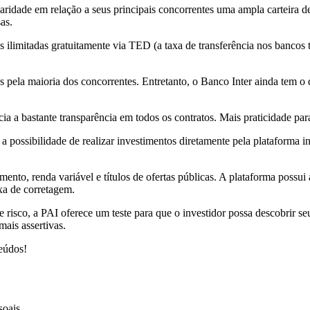
ridade em relação a seus principais concorrentes uma ampla carteira de s
as.
ias ilimitadas gratuitamente via TED (a taxa de transferência nos bancos 
ela maioria dos concorrentes. Entretanto, o Banco Inter ainda tem o di
ia a bastante transparência em todos os contratos. Mais praticidade para
é a possibilidade de realizar investimentos diretamente pela plataforma
timento, renda variável e títulos de ofertas públicas. A plataforma pos
xa de corretagem.
 risco, a PAI oferece um teste para que o investidor possa descobrir se
ais assertivas.
teúdos!
soais