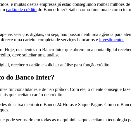
idos, e muitas destas empresas já estão conseguindo roubar milhões de c
r um
cartão de crédito
do Banco Inter? Saiba como funciona e como ter 
 apenas serviços digitais, ou seja, não possui nenhuma agência para ate
o oferece uma carteira completa de serviços bancários e
investimentos
.
o. Hoje, os clientes do Banco Inter que abrem uma conta digital receb
édito, deve solicitar uma análise.
gital, receber o cartão e solicitar análise para função crédito.
ito do Banco Inter?
ntes funcionalidades e de uso prático. Com ele, o cliente consegue faz
tuais que aceitam cartão de crédito.
des de caixa eletrônico Banco 24 Horas e Saque Pague. Como o Banco In
aques.
que pode ser usado em todas as maquininhas que aceitam a tecnologia pa