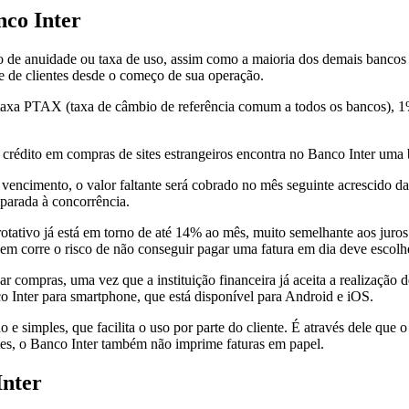
nco Inter
 de anuidade ou taxa de uso, assim como a maioria dos demais bancos dig
de de clientes desde o começo de sua operação.
a taxa PTAX (taxa de câmbio de referência comum a todos os bancos), 1
e crédito em compras de sites estrangeiros encontra no Banco Inter uma 
e vencimento, o valor faltante será cobrado no mês seguinte acrescido da
parada à concorrência.
rotativo já está em torno de até 14% ao mês, muito semelhante aos juros
uem corre o risco de não conseguir pagar uma fatura em dia deve escolhe
zar compras, uma vez que a instituição financeira já aceita a realizaç
 Inter para smartphone, que está disponível para Android e iOS.
 simples, que facilita o uso por parte do cliente. É através dele que o 
es, o Banco Inter também não imprime faturas em papel.
Inter