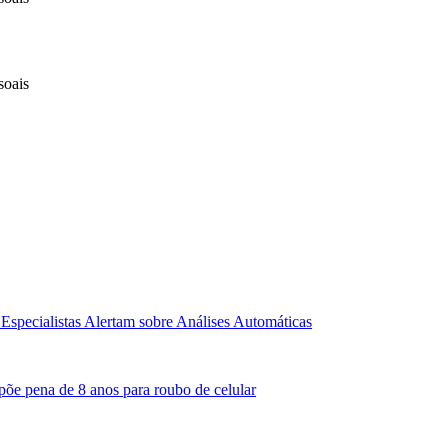
soais
Especialistas Alertam sobre Análises Automáticas
põe pena de 8 anos para roubo de celular