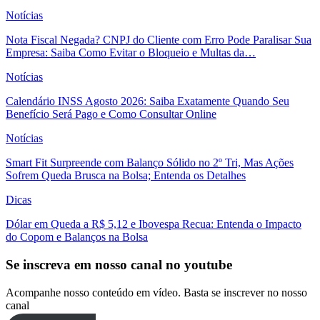
Notícias
Nota Fiscal Negada? CNPJ do Cliente com Erro Pode Paralisar Sua
Empresa: Saiba Como Evitar o Bloqueio e Multas da…
Notícias
Calendário INSS Agosto 2026: Saiba Exatamente Quando Seu
Benefício Será Pago e Como Consultar Online
Notícias
Smart Fit Surpreende com Balanço Sólido no 2º Tri, Mas Ações
Sofrem Queda Brusca na Bolsa; Entenda os Detalhes
Dicas
Dólar em Queda a R$ 5,12 e Ibovespa Recua: Entenda o Impacto
do Copom e Balanços na Bolsa
Se inscreva em nosso canal no youtube
Acompanhe nosso conteúdo em vídeo. Basta se inscrever no nosso
canal