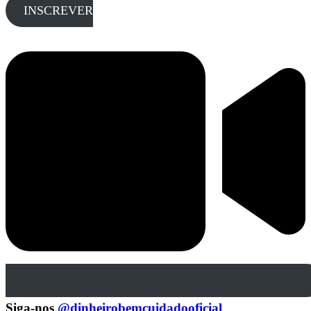
INSCREVER
Siga-nos
@dinheirobemcuidadooficial