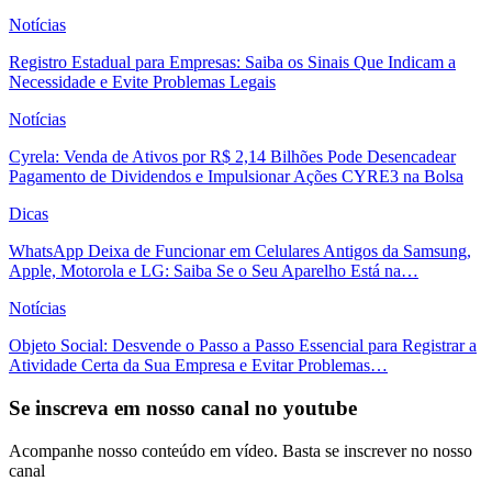
Notícias
Registro Estadual para Empresas: Saiba os Sinais Que Indicam a
Necessidade e Evite Problemas Legais
Notícias
Cyrela: Venda de Ativos por R$ 2,14 Bilhões Pode Desencadear
Pagamento de Dividendos e Impulsionar Ações CYRE3 na Bolsa
Dicas
WhatsApp Deixa de Funcionar em Celulares Antigos da Samsung,
Apple, Motorola e LG: Saiba Se o Seu Aparelho Está na…
Notícias
Objeto Social: Desvende o Passo a Passo Essencial para Registrar a
Atividade Certa da Sua Empresa e Evitar Problemas…
Se inscreva em nosso canal no youtube
Acompanhe nosso conteúdo em vídeo. Basta se inscrever no nosso
canal