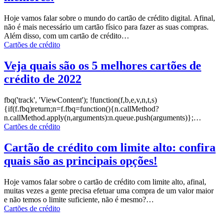
Hoje vamos falar sobre o mundo do cartão de crédito digital. Afinal,
não é mais necessário um cartão físico para fazer as suas compras.
Além disso, com um cartão de crédito
…
Cartões de crédito
Veja quais são os 5 melhores cartões de
crédito de 2022
fbq('track', 'ViewContent');
!function(f,b,e,v,n,t,s)
{if(f.fbq)return;n=f.fbq=function(){n.callMethod?
n.callMethod.apply(n,arguments):n.queue.push(arguments)};
…
Cartões de crédito
Cartão de crédito com limite alto: confira
quais são as principais opções!
Hoje vamos falar sobre o cartão de crédito com limite alto, afinal,
muitas vezes a gente precisa efetuar uma compra de um valor maior
e não temos o limite suficiente, não é mesmo?
…
Cartões de crédito