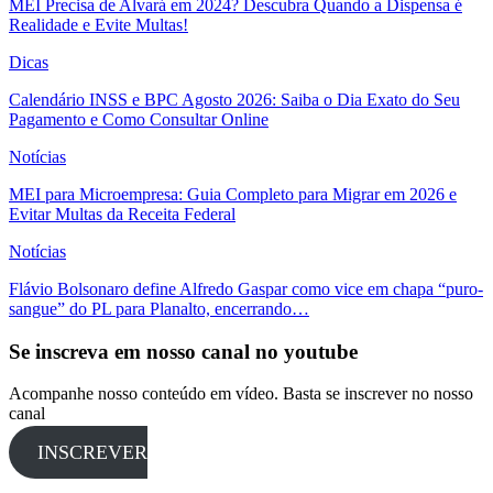
MEI Precisa de Alvará em 2024? Descubra Quando a Dispensa é
Realidade e Evite Multas!
Dicas
Calendário INSS e BPC Agosto 2026: Saiba o Dia Exato do Seu
Pagamento e Como Consultar Online
Notícias
MEI para Microempresa: Guia Completo para Migrar em 2026 e
Evitar Multas da Receita Federal
Notícias
Flávio Bolsonaro define Alfredo Gaspar como vice em chapa “puro-
sangue” do PL para Planalto, encerrando…
Se inscreva em nosso canal no youtube
Acompanhe nosso conteúdo em vídeo. Basta se inscrever no nosso
canal
INSCREVER