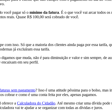
ivo.
ndo você pagar só o
mínimo da fatura
. É o que você vai arcar todos os
ntos reais. Quase R$ 100,00 será cobrado de você.
 com isso. Só que a maioria dos clientes ainda paga por essa tarifa, q
dernas já excluíram essa tarifa.
do digamos que muda, não é para diminuição e valor e sim sempre, de a
 encaixam em seu perfil.
 faturas sem pagamento
? Isso é uma atitude péssima para o bolso, mas
nos cobrar e como é uma conta feita por eles, apenas pagamos.
l oferece a
Calculadora do Cidadão
. Até mesmo criar uma dívida pode s
ladora vai te ajudar a se organizar com todas as dívidas e juros.