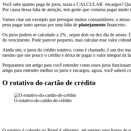
Você sabe quanto paga de juros, taxas e CALCULAR encargos? Quase 
Por causa dessa falta de atenção, tem gente que costuma pagar muito m
Vamos citar um exemplo que persegue muitos consumidores: o atraso no
pena pagar tanto apenas por uma falta de
planejamento
financeiro.
Os juros podem se calculado a 2% , sejam dois ou dez dia de atraso. D
do vencimento. Pode parecer pequeno, mas calcular esse valor cobrado
Ainda sim, o juros do crédito rotativo, como é chamado, é um dos mais
mesmo que use pouco o crédito e deixa de pagar o valor integral da fa
Preparamos um artigo para você entender como esses juros funcionam 
artigo para entender melhor os juros e encargos, agora, você saberá c
O rotativo do cartão de crédito
O-rotativo-do-cartão-de-crédito
O rotativo é cobrado no Brasil é altíssimo, até mesmo uma forma de 