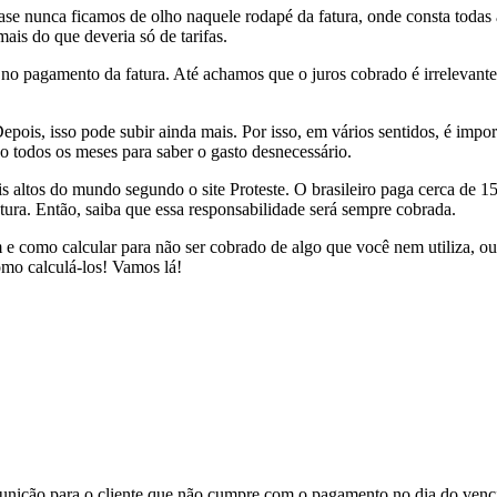
nunca ficamos de olho naquele rodapé da fatura, onde consta todas a
ais do que deveria só de tarifas.
 pagamento da fatura. Até achamos que o juros cobrado é irrelevante, 
epois, isso pode subir ainda mais. Por isso, em vários sentidos, é impor
 todos os meses para saber o gasto desnecessário.
 altos do mundo segundo o site Proteste. O brasileiro paga cerca de 15
tura. Então, saiba que essa responsabilidade será sempre cobrada.
e como calcular para não ser cobrado de algo que você nem utiliza, ou
omo calculá-los! Vamos lá!
punição para o cliente que não cumpre com o pagamento no dia do venci