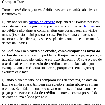
Compartilhar
Trouxemos 6 dicas para você driblar as taxas e tarifas abusivas e
identificá-las
Quem não ter um
cartão de crédito
hoje em dia? Poucas pessoas
são extremamente regradas ao ponto de só comprar no
dinheiro
ou
no débito e não almejar compras altas que possa pagar em vários
meses (isso não inclui pessoas ricas.) Por isso, para dar acesso a
maioria dos brasileiros, existe esse plástico com limite e um mundo
de possibilidades.
Se você não usa o
cartão de crédito, como escapar das taxas do
cartão de crédito
, já é um problema. Porque passa a pagar por algo
que não tem utilidade, então, é prejuízo financeiro. Já se é o caso de
usar demais e ter um
cartão de crédito
com anuidade alta, por
exemplo, também é perda financeira, porque existem opções que
excluem essa taxa.
Quando o cliente sabe dos compromissos financeiros, da data da
fatura e ainda atrasa, também está sujeito a tarifas abusivas e mais
prejuízo. Sem falar de quando paga o mínimo, aí é praticamente
pagar para usar o
cartão de crédito
, de novo e com a possibilidade
de entrar numa dívida perigosa.
Hoje vamos trazer algumas dicas para não pagar taxas , mas, se não