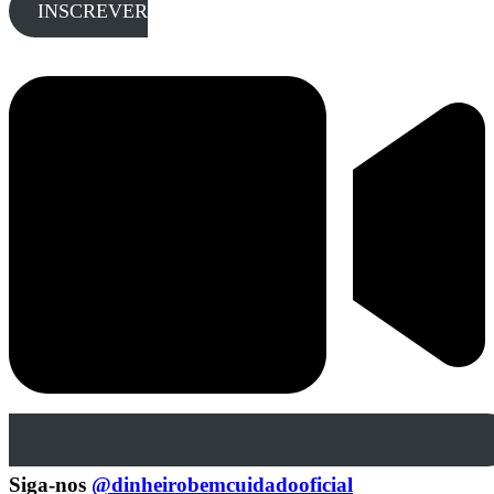
INSCREVER
Siga-nos
@dinheirobemcuidadooficial