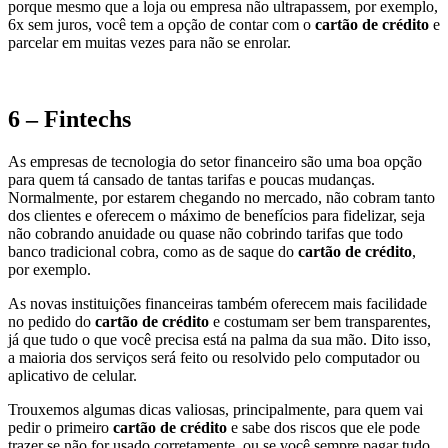
porque mesmo que a loja ou empresa não ultrapassem, por exemplo,
6x sem juros, você tem a opção de contar com o
cartão de crédito
e
parcelar em muitas vezes para não se enrolar.
6 – Fintechs
As empresas de tecnologia do setor financeiro são uma boa opção
para quem tá cansado de tantas tarifas e poucas mudanças.
Normalmente, por estarem chegando no mercado, não cobram tanto
dos clientes e oferecem o máximo de benefícios para fidelizar, seja
não cobrando anuidade ou quase não cobrindo tarifas que todo
banco tradicional cobra, como as de saque do
cartão de crédito
,
por exemplo.
As novas instituições financeiras também oferecem mais facilidade
no pedido do
cartão de crédito
e costumam ser bem transparentes,
já que tudo o que você precisa está na palma da sua mão. Dito isso,
a maioria dos serviços será feito ou resolvido pelo computador ou
aplicativo de celular.
Trouxemos algumas dicas valiosas, principalmente, para quem vai
pedir o primeiro
cartão de crédito
e sabe dos riscos que ele pode
trazer se não for usado corretamente, ou se você sempre pagar tudo