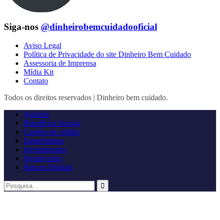
Siga-nos
@dinheirobemcuidadooficial
Aviso Legal
Política de Privacidade do site Dinheiro Bem Cuidado
Assessoria de Imprensa
Mídia Kit
Contato
Todos os direitos reservados | Dinheiro bem cuidado.
Notícias
Benefícios Sociais
Cartões de crédito
Empréstimos
Investimentos
Negativados
Bancos Digitais