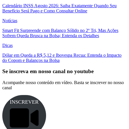
Calendário INSS Agosto 2026: Saiba Exatamente Quando Seu
Benefício Será Pago e Como Consultar Online
Notícias
Smart Fit Surpreende com Balanço Sólido no 2º Tri, Mas Ações
Sofrem Queda Brusca na Bolsa; Entenda os Detalhes
Dicas
Dólar em Queda a R$ 5,12 e Ibovespa Recua: Entenda o Impacto
do Copom e Balanços na Bolsa
Se inscreva em nosso canal no youtube
Acompanhe nosso conteúdo em vídeo. Basta se inscrever no nosso
canal
INSCREVER