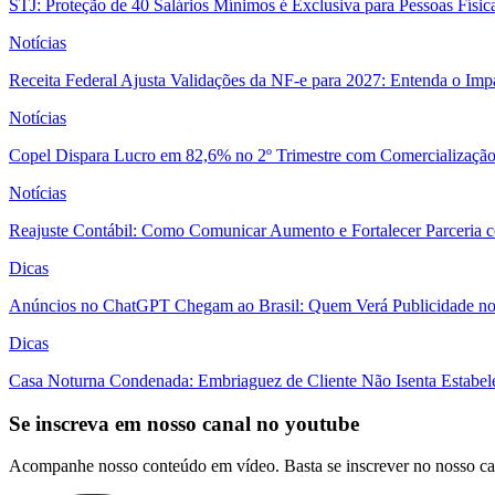
STJ: Proteção de 40 Salários Mínimos é Exclusiva para Pessoas Físi
Notícias
Receita Federal Ajusta Validações da NF-e para 2027: Entenda o Im
Notícias
Copel Dispara Lucro em 82,6% no 2º Trimestre com Comercialização 
Notícias
Reajuste Contábil: Como Comunicar Aumento e Fortalecer Parceria 
Dicas
Anúncios no ChatGPT Chegam ao Brasil: Quem Verá Publicidade n
Dicas
Casa Noturna Condenada: Embriaguez de Cliente Não Isenta Estabel
Se inscreva em nosso canal no youtube
Acompanhe nosso conteúdo em vídeo. Basta se inscrever no nosso ca