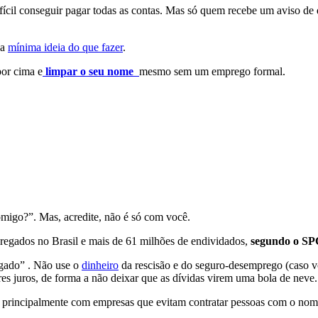
fícil conseguir pagar todas as contas. Mas só quem recebe um aviso de
 a
mínima ideia do que fazer
.
por cima e
limpar o seu nome
mesmo sem um emprego formal.
omigo?”. Mas, acredite, não é só com você.
gados no Brasil e mais de 61 milhões de endividados,
segundo o SP
egado” . Não use o
dinheiro
da rescisão e do seguro-desemprego (caso voc
es juros, de forma a não deixar que as dívidas virem uma bola de neve.
, principalmente com empresas que evitam contratar pessoas com o nome