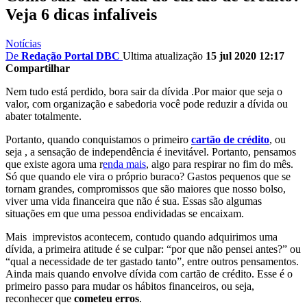
Veja 6 dicas infalíveis
Notícias
De
Redação Portal DBC
Ultima atualização
15 jul 2020 12:17
Compartilhar
Nem tudo está perdido, bora sair da dívida .Por maior que seja o
valor, com organização e sabedoria você pode reduzir a dívida ou
abater totalmente.
Portanto, quando conquistamos o primeiro
cartão de crédito
, ou
seja , a sensação de independência é inevitável. Portanto, pensamos
que existe agora uma r
enda mais
, algo para respirar no fim do mês.
Só que quando ele vira o próprio buraco? Gastos pequenos que se
tornam grandes, compromissos que são maiores que nosso bolso,
viver uma vida financeira que não é sua. Essas são algumas
situações em que uma pessoa endividadas se encaixam.
Mais imprevistos acontecem, contudo quando adquirimos uma
dívida, a primeira atitude é se culpar: “por que não pensei antes?” ou
“qual a necessidade de ter gastado tanto”, entre outros pensamentos.
Ainda mais quando envolve dívida com cartão de crédito. Esse é o
primeiro passo para mudar os hábitos financeiros, ou seja,
reconhecer que
cometeu erros
.