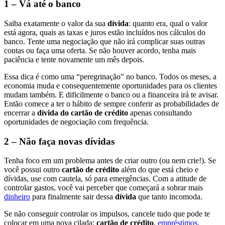
1 – Vá até o banco
Saiba exatamente o valor da sua
dívida
: quanto era, qual o valor
está agora, quais as taxas e juros estão incluídos nos cálculos do
banco. Tente uma negociação que não irá complicar suas outras
contas ou faça uma oferta. Se não houver acordo, tenha mais
paciência e tente novamente um mês depois.
Essa dica é como uma “peregrinação” no banco. Todos os meses, a
economia muda e consequentemente oportunidades para os clientes
mudam também. E dificilmente o banco ou a financeira irá te avisar.
Então comece a ter o hábito de sempre conferir as probabilidades de
encerrar a
dívida do cartão de crédito
apenas consultando
oportunidades de negociação com frequência.
2 – Não faça novas dívidas
Tenha foco em um problema antes de criar outro (ou nem crie!). Se
você possui outro
cartão de crédito
além do que está cheio e
dívidas, use com cautela, só para emergências. Com a atitude de
controlar gastos, você vai perceber que começará a sobrar mais
dinheiro
para finalmente sair dessa
dívida
que tanto incomoda.
Se não conseguir controlar os impulsos, cancele tudo que pode te
colocar em uma nova cilada:
cartão de crédito
,
empréstimos
,