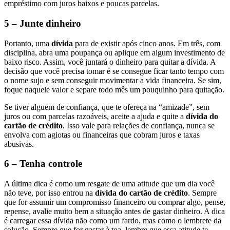
empréstimo com juros baixos e poucas parcelas.
5 – Junte dinheiro
Portanto, uma
dívida
para de existir após cinco anos. Em três, com
disciplina, abra uma poupança ou aplique em algum investimento de
baixo risco. Assim, você juntará o dinheiro para quitar a dívida. A
decisão que você precisa tomar é se consegue ficar tanto tempo com
o nome sujo e sem conseguir movimentar a vida financeira. Se sim,
foque naquele valor e separe todo mês um pouquinho para quitação.
Se tiver alguém de confiança, que te ofereça na “amizade”, sem
juros ou com parcelas razoáveis, aceite a ajuda e quite a
dívida do
cartão de crédito
. Isso vale para relações de confiança, nunca se
envolva com agiotas ou financeiras que cobram juros e taxas
abusivas.
6 – Tenha controle
A última dica é como um resgate de uma atitude que um dia você
não teve, por isso entrou na
dívida do cartão de crédito
. Sempre
que for assumir um compromisso financeiro ou comprar algo, pense,
repense, avalie muito bem a situação antes de gastar dinheiro. A dica
é carregar essa dívida não como um fardo, mas como o lembrete da
solução. Sempre que for gastar à toa, lembre que essa atitude te