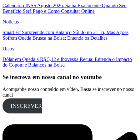
Calendário INSS Agosto 2026: Saiba Exatamente Quando Seu
Benefício Será Pago e Como Consultar Online
Notícias
Smart Fit Surpreende com Balanço Sólido no 2º Tri, Mas Ações
Sofrem Queda Brusca na Bolsa; Entenda os Detalhes
Dicas
Dólar em Queda a R$ 5,12 e Ibovespa Recua: Entenda o Impacto
do Copom e Balanços na Bolsa
Se inscreva em nosso canal no youtube
Acompanhe nosso conteúdo em vídeo. Basta se inscrever no nosso
canal
INSCREVER