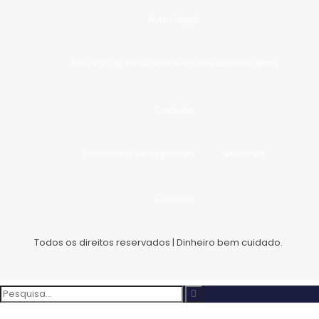
Aviso Legal
Política de Privacidade do site Dinheiro Bem
Cuidado
Assessoria de Imprensa
Mídia Kit
Contato
Todos os direitos reservados | Dinheiro bem cuidado.