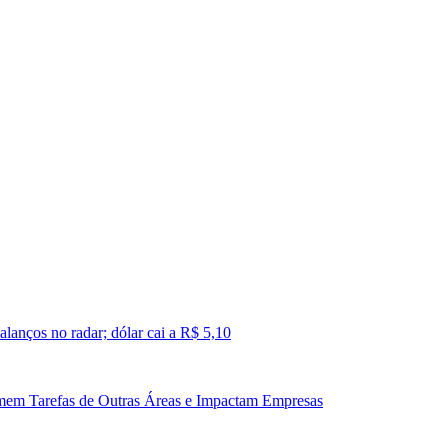
lanços no radar; dólar cai a R$ 5,10
mem Tarefas de Outras Áreas e Impactam Empresas