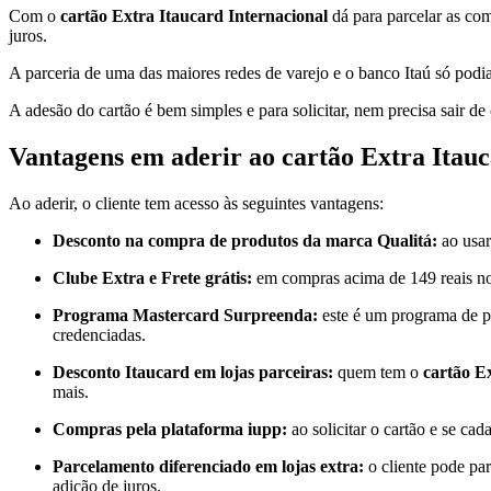
Com o
cartão Extra Itaucard Internacional
dá para parcelar as com
juros.
A parceria de uma das maiores redes de varejo e o banco Itaú só podi
A adesão do cartão é bem simples e para solicitar, nem precisa sair d
Vantagens em aderir ao cartão Extra Itauc
Ao aderir, o cliente tem acesso às seguintes vantagens:
Desconto na compra de produtos da marca Qualitá:
ao usa
Clube Extra e Frete grátis:
em compras acima de 149 reais no 
Programa Mastercard Surpreenda:
este é um programa de po
credenciadas.
Desconto Itaucard em lojas parceiras:
quem tem o
cartão E
mais.
Compras pela plataforma iupp:
ao solicitar o cartão e se ca
Parcelamento diferenciado em lojas extra:
o cliente pode par
adição de juros.