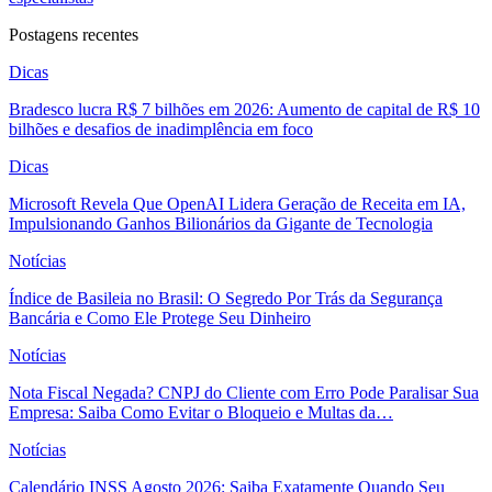
Postagens recentes
Dicas
Bradesco lucra R$ 7 bilhões em 2026: Aumento de capital de R$ 10
bilhões e desafios de inadimplência em foco
Dicas
Microsoft Revela Que OpenAI Lidera Geração de Receita em IA,
Impulsionando Ganhos Bilionários da Gigante de Tecnologia
Notícias
Índice de Basileia no Brasil: O Segredo Por Trás da Segurança
Bancária e Como Ele Protege Seu Dinheiro
Notícias
Nota Fiscal Negada? CNPJ do Cliente com Erro Pode Paralisar Sua
Empresa: Saiba Como Evitar o Bloqueio e Multas da…
Notícias
Calendário INSS Agosto 2026: Saiba Exatamente Quando Seu