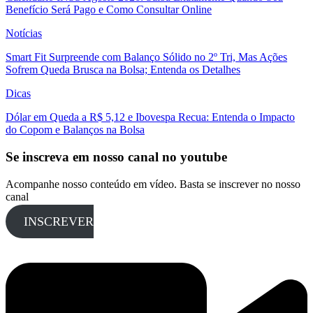
Benefício Será Pago e Como Consultar Online
Notícias
Smart Fit Surpreende com Balanço Sólido no 2º Tri, Mas Ações
Sofrem Queda Brusca na Bolsa; Entenda os Detalhes
Dicas
Dólar em Queda a R$ 5,12 e Ibovespa Recua: Entenda o Impacto
do Copom e Balanços na Bolsa
Se inscreva em nosso canal no youtube
Acompanhe nosso conteúdo em vídeo. Basta se inscrever no nosso
canal
INSCREVER