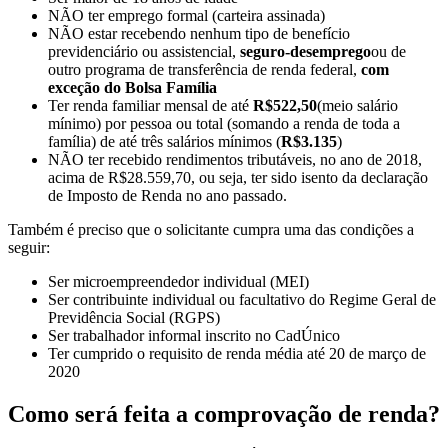
NÃO ter emprego formal (carteira assinada)
NÃO estar recebendo nenhum tipo de benefício
previdenciário ou assistencial,
seguro-desemprego
ou de
outro programa de transferência de renda federal,
com
exceção do Bolsa Família
Ter renda familiar mensal de até
R$522,50
(meio salário
mínimo) por pessoa ou total (somando a renda de toda a
família) de até três salários mínimos (
R$3.135
)
NÃO ter recebido rendimentos tributáveis, no ano de 2018,
acima de R$28.559,70, ou seja, ter sido isento da declaração
de Imposto de Renda no ano passado.
Também é preciso que o solicitante cumpra uma das condições a
seguir:
Ser microempreendedor individual (MEI)
Ser contribuinte individual ou facultativo do Regime Geral de
Previdência Social (RGPS)
Ser trabalhador informal inscrito no CadÚnico
Ter cumprido o requisito de renda média até 20 de março de
2020
Como será feita a comprovação de renda?