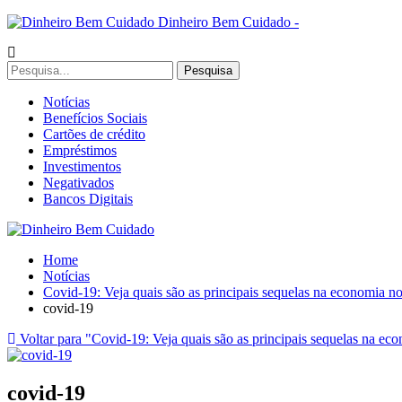
Dinheiro Bem Cuidado -
Notícias
Benefícios Sociais
Cartões de crédito
Empréstimos
Investimentos
Negativados
Bancos Digitais
Home
Notícias
Covid-19: Veja quais são as principais sequelas na economia no
covid-19
Voltar para "Covid-19: Veja quais são as principais sequelas na ec
covid-19