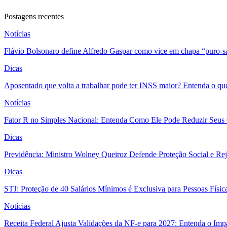
Postagens recentes
Notícias
Flávio Bolsonaro define Alfredo Gaspar como vice em chapa “puro-s
Dicas
Aposentado que volta a trabalhar pode ter INSS maior? Entenda o qu
Notícias
Fator R no Simples Nacional: Entenda Como Ele Pode Reduzir Seus
Dicas
Previdência: Ministro Wolney Queiroz Defende Proteção Social e R
Dicas
STJ: Proteção de 40 Salários Mínimos é Exclusiva para Pessoas Físi
Notícias
Receita Federal Ajusta Validações da NF-e para 2027: Entenda o Im