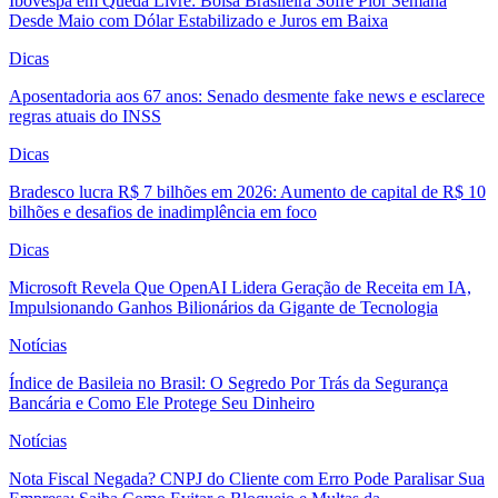
Ibovespa em Queda Livre: Bolsa Brasileira Sofre Pior Semana
Desde Maio com Dólar Estabilizado e Juros em Baixa
Dicas
Aposentadoria aos 67 anos: Senado desmente fake news e esclarece
regras atuais do INSS
Dicas
Bradesco lucra R$ 7 bilhões em 2026: Aumento de capital de R$ 10
bilhões e desafios de inadimplência em foco
Dicas
Microsoft Revela Que OpenAI Lidera Geração de Receita em IA,
Impulsionando Ganhos Bilionários da Gigante de Tecnologia
Notícias
Índice de Basileia no Brasil: O Segredo Por Trás da Segurança
Bancária e Como Ele Protege Seu Dinheiro
Notícias
Nota Fiscal Negada? CNPJ do Cliente com Erro Pode Paralisar Sua