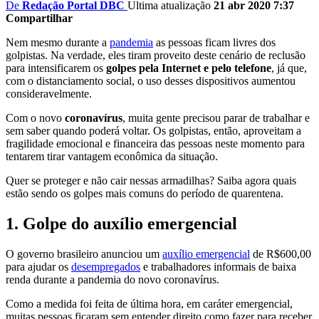
De
Redação Portal DBC
Ultima atualização
21 abr 2020 7:37
Compartilhar
Nem mesmo durante a
pandemia
as pessoas ficam livres dos
golpistas. Na verdade, eles tiram proveito deste cenário de reclusão
para intensificarem os
golpes pela Internet e pelo telefone
, já que,
com o distanciamento social, o uso desses dispositivos aumentou
consideravelmente.
Com o novo
coronavírus
, muita gente precisou parar de trabalhar e
sem saber quando poderá voltar. Os golpistas, então, aproveitam a
fragilidade emocional e financeira das pessoas neste momento para
tentarem tirar vantagem econômica da situação.
Quer se proteger e não cair nessas armadilhas? Saiba agora quais
estão sendo os golpes mais comuns do período de quarentena.
1.
Golpe do auxílio emergencial
O governo brasileiro anunciou um
auxílio emergencial
de R$600,00
para ajudar os
desempregados
e trabalhadores informais de baixa
renda durante a pandemia do novo coronavírus.
Como a medida foi feita de última hora, em caráter emergencial,
muitas pessoas ficaram sem entender direito como fazer para receber