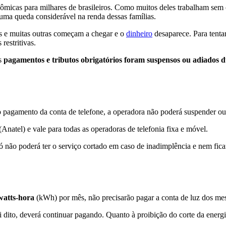
micas para milhares de brasileiros. Como muitos deles trabalham sem c
uma queda considerável na renda dessas famílias.
os e muitas outras começam a chegar e o
dinheiro
desaparece. Para tenta
estritivas.
ns
pagamentos e tributos obrigatórios foram suspensos ou adiados 
 o pagamento da conta de telefone, a operadora não poderá suspender ou
atel) e vale para todas as operadoras de telefonia fixa e móvel.
só não poderá ter o serviço cortado em caso de inadimplência e nem fic
watts-hora
(kWh) por mês, não precisarão pagar a conta de luz dos mes
 dito, deverá continuar pagando. Quanto à proibição do corte da energi