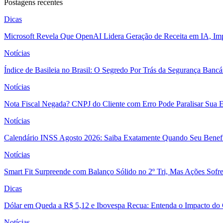
Postagens recentes
Dicas
Microsoft Revela Que OpenAI Lidera Geração de Receita em IA, Imp
Notícias
Índice de Basileia no Brasil: O Segredo Por Trás da Segurança Banc
Notícias
Nota Fiscal Negada? CNPJ do Cliente com Erro Pode Paralisar Sua 
Notícias
Calendário INSS Agosto 2026: Saiba Exatamente Quando Seu Benefí
Notícias
Smart Fit Surpreende com Balanço Sólido no 2º Tri, Mas Ações Sofr
Dicas
Dólar em Queda a R$ 5,12 e Ibovespa Recua: Entenda o Impacto do
Notícias