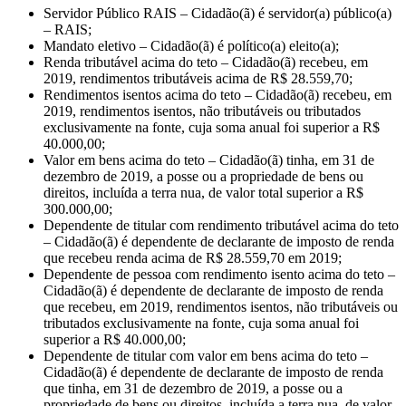
Servidor Público RAIS – Cidadão(ã) é servidor(a) público(a)
– RAIS;
Mandato eletivo – Cidadão(ã) é político(a) eleito(a);
Renda tributável acima do teto – Cidadão(ã) recebeu, em
2019, rendimentos tributáveis acima de R$ 28.559,70;
Rendimentos isentos acima do teto – Cidadão(ã) recebeu, em
2019, rendimentos isentos, não tributáveis ou tributados
exclusivamente na fonte, cuja soma anual foi superior a R$
40.000,00;
Valor em bens acima do teto – Cidadão(ã) tinha, em 31 de
dezembro de 2019, a posse ou a propriedade de bens ou
direitos, incluída a terra nua, de valor total superior a R$
300.000,00;
Dependente de titular com rendimento tributável acima do teto
– Cidadão(ã) é dependente de declarante de imposto de renda
que recebeu renda acima de R$ 28.559,70 em 2019;
Dependente de pessoa com rendimento isento acima do teto –
Cidadão(ã) é dependente de declarante de imposto de renda
que recebeu, em 2019, rendimentos isentos, não tributáveis ou
tributados exclusivamente na fonte, cuja soma anual foi
superior a R$ 40.000,00;
Dependente de titular com valor em bens acima do teto –
Cidadão(ã) é dependente de declarante de imposto de renda
que tinha, em 31 de dezembro de 2019, a posse ou a
propriedade de bens ou direitos, incluída a terra nua, de valor