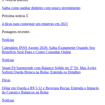
Saiba como ganhar dinheiro com pouco investimento
Próxima noticia
4 dicas para conseguir um emprego em 2021
Postagens recentes
Notícias
Calendário INSS Agosto 2026: Saiba Exatamente Quando Seu
Benefício Será Pago e Como Consultar Online
Notícias
Smart Fit Surpreende com Balanço Sólido no 2º Tri, Mas Ações
Sofrem Queda Brusca na Bolsa; Entenda os Detalhes
Dicas
Dólar em Queda a R$ 5,12 e Ibovespa Recua: Entenda o Impacto
do Copom e Balanços na Bolsa
Notícias