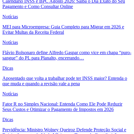
Calendário INSS e BPC Agosto 2026: Saiba o Dia Exato do Seu
Pagamento e Como Consultar Online
Notícias
MEI para Microempresa: Guia Completo para Migrar em 2026 e
Evitar Multas da Receita Federal
Notícias
Flávio Bolsonaro define Alfredo Gaspar como vice em chapa “puro-
sangue” do PL para Planalto, encerrando…
Dicas
Aposentado que volta a trabalhar pode ter INSS maior? Entenda o
que muda e quando a revisão vale a pena
Notícias
Fator R no Simples Nacional: Entenda Como Ele Pode Reduzir
Seus Custos e Otimizar o Pagamento de Impostos em 2026
Dicas
Previdência: Ministro Wolney Queiroz Defende Proteção Social e