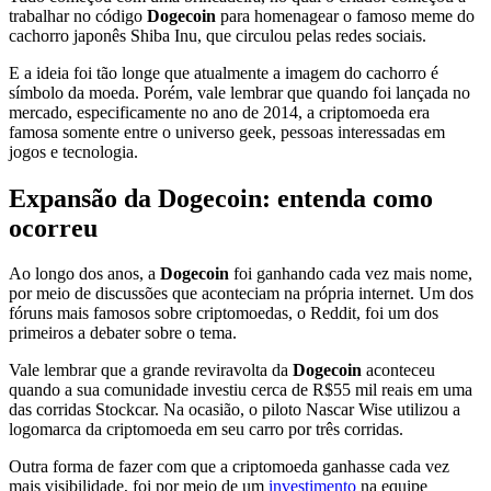
trabalhar no código
Dogecoin
para homenagear o famoso meme do
cachorro japonês Shiba Inu, que circulou pelas redes sociais.
E a ideia foi tão longe que atualmente a imagem do cachorro é
símbolo da moeda
. Porém, vale lembrar que quando foi lançada no
mercado, especificamente no ano de 2014, a criptomoeda era
famosa somente entre o universo geek, pessoas interessadas em
jogos e tecnologia.
Expansão da Dogecoin: entenda como
ocorreu
Ao longo dos anos, a
Dogecoin
foi ganhando cada vez mais nome,
por meio de discussões que aconteciam na própria internet. Um dos
fóruns mais famosos sobre criptomoedas, o Reddit, foi um dos
primeiros a debater sobre o tema.
Vale lembrar que a grande reviravolta da
Dogecoin
aconteceu
quando a sua comunidade investiu cerca de R$55 mil reais em uma
das corridas Stockcar. Na ocasião, o piloto Nascar Wise utilizou a
logomarca da criptomoeda em seu carro por três corridas.
Outra forma de fazer com que a criptomoeda ganhasse cada vez
mais visibilidade, foi por meio de um
investimento
na equipe