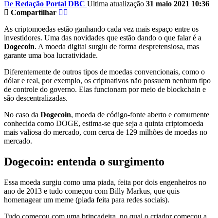
De
Redação Portal DBC
Ultima atualização
31 maio 2021 10:36
Compartilhar
As criptomoedas estão ganhando cada vez mais espaço entre os
investidores. Uma das novidades que estão dando o que falar é a
Dogecoin
. A moeda digital surgiu de forma despretensiosa, mas
garante uma boa lucratividade.
Diferentemente de outros tipos de moedas convencionais, como o
dólar e real, por exemplo, os criptoativos não possuem nenhum tipo
de controle do governo. Elas funcionam por meio de blockchain e
são descentralizadas.
No caso da
Dogecoin
, moeda de código-fonte aberto e comumente
conhecida como DOGE, estima-se que seja a quinta criptomoeda
mais valiosa do mercado, com cerca de 129 milhões de moedas no
mercado.
Dogecoin: entenda o surgimento
Essa moeda surgiu como uma piada, feita por dois engenheiros no
ano de 2013 e tudo começou com Billy Markus, que quis
homenagear um meme (piada feita para redes sociais).
Tudo começou com uma brincadeira, no qual o criador começou a