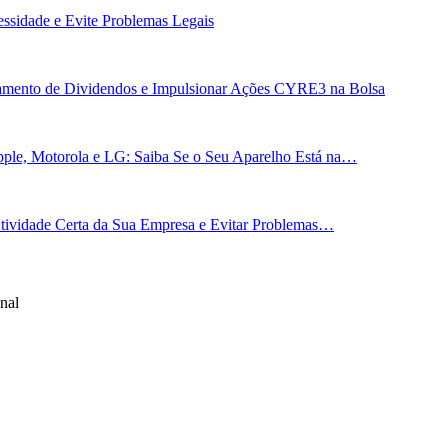
essidade e Evite Problemas Legais
gamento de Dividendos e Impulsionar Ações CYRE3 na Bolsa
ple, Motorola e LG: Saiba Se o Seu Aparelho Está na…
 Atividade Certa da Sua Empresa e Evitar Problemas…
nal