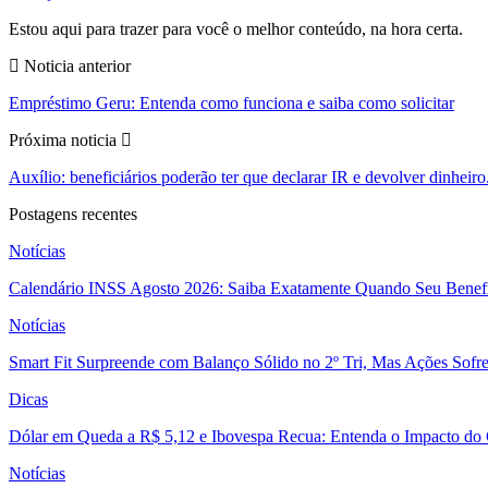
Estou aqui para trazer para você o melhor conteúdo, na hora certa.
Noticia anterior
Empréstimo Geru: Entenda como funciona e saiba como solicitar
Próxima noticia
Auxílio: beneficiários poderão ter que declarar IR e devolver dinheiro
Postagens recentes
Notícias
Calendário INSS Agosto 2026: Saiba Exatamente Quando Seu Benefí
Notícias
Smart Fit Surpreende com Balanço Sólido no 2º Tri, Mas Ações Sofr
Dicas
Dólar em Queda a R$ 5,12 e Ibovespa Recua: Entenda o Impacto do
Notícias