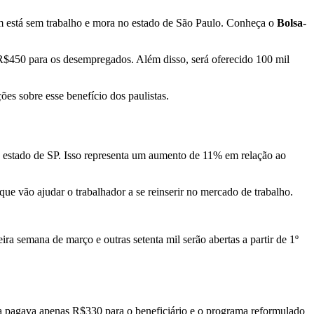
em está sem trabalho e mora no estado de São Paulo. Conheça o
Bolsa-
 R$450 para os desempregados. Além disso, será oferecido 100 mil
es sobre esse benefício dos paulistas.
o estado de SP. Isso representa um aumento de 11% em relação ao
ue vão ajudar o trabalhador a se reinserir no mercado de trabalho.
a semana de março e outras setenta mil serão abertas a partir de 1º
a pagava apenas R$330 para o beneficiário e o programa reformulado