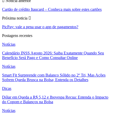
Noticia anterior
Cartão de crédito Itaucard – Conheça mais sobre estes cartões
Próxima noticia
PicPay: vale a pena usar o app de pagamentos?
Postagens recentes
Notícias
Calendário INSS Agosto 2026: Saiba Exatamente Quando Seu
Benefício Será Pago e Como Consultar Online
Notícias
Smart Fit Surpreende com Balanço Sólido no 2º Tri, Mas Ações
Sofrem Queda Brusca na Bolsa; Entenda os Detalhes
Dicas
Dólar em Queda a R$ 5,12 e Ibovespa Recua: Entenda o Impacto
do Copom e Balanços na Bolsa
Notícias