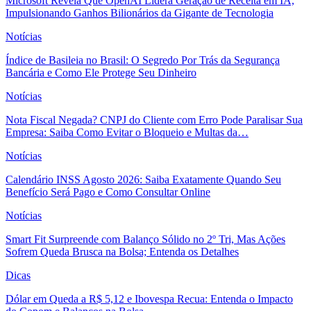
Microsoft Revela Que OpenAI Lidera Geração de Receita em IA,
Impulsionando Ganhos Bilionários da Gigante de Tecnologia
Notícias
Índice de Basileia no Brasil: O Segredo Por Trás da Segurança
Bancária e Como Ele Protege Seu Dinheiro
Notícias
Nota Fiscal Negada? CNPJ do Cliente com Erro Pode Paralisar Sua
Empresa: Saiba Como Evitar o Bloqueio e Multas da…
Notícias
Calendário INSS Agosto 2026: Saiba Exatamente Quando Seu
Benefício Será Pago e Como Consultar Online
Notícias
Smart Fit Surpreende com Balanço Sólido no 2º Tri, Mas Ações
Sofrem Queda Brusca na Bolsa; Entenda os Detalhes
Dicas
Dólar em Queda a R$ 5,12 e Ibovespa Recua: Entenda o Impacto