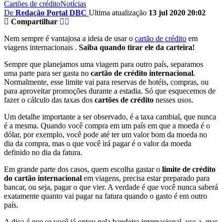
Cartões de crédito
Notícias
De
Redação Portal DBC
Ultima atualização
13 jul 2020 20:02
Compartilhar
Nem sempre é vantajosa a ideia de usar o
cartão de crédito
em
viagens internacionais .
Saiba quando tirar ele da carteira!
Sempre que planejamos uma viagem para outro país, separamos
uma parte para ser gasta no
cartão de crédito internacional
.
Normalmente, esse limite vai para reservas de hotéis, compras, ou
para aproveitar promoções durante a estadia. Só que esquecemos de
fazer o cálculo das taxas dos
cartões de crédito
nesses usos.
Um detalhe importante a ser observado, é a taxa cambial, que nunca
é a mesma. Quando você compra em um país em que a moeda é o
dólar, por exemplo, você pode até ter um valor bom da moeda no
dia da compra, mas o que você irá pagar é o valor da moeda
definido no dia da fatura.
Em grande parte dos casos, quem escolha gastar o
limite de crédito
do cartão internacional
em viagens, precisa estar preparado para
bancar, ou seja, pagar o que vier. A verdade é que você nunca saberá
exatamente quanto vai pagar na fatura quando o gasto é em outro
país.
A dica é que se você já optou pela bandeira internacional, use-a, mas