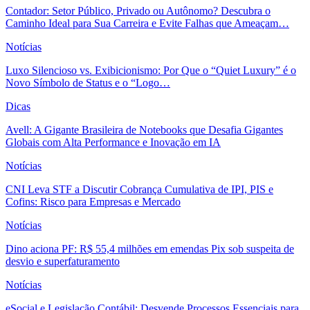
Contador: Setor Público, Privado ou Autônomo? Descubra o
Caminho Ideal para Sua Carreira e Evite Falhas que Ameaçam…
Notícias
Luxo Silencioso vs. Exibicionismo: Por Que o “Quiet Luxury” é o
Novo Símbolo de Status e o “Logo…
Dicas
Avell: A Gigante Brasileira de Notebooks que Desafia Gigantes
Globais com Alta Performance e Inovação em IA
Notícias
CNI Leva STF a Discutir Cobrança Cumulativa de IPI, PIS e
Cofins: Risco para Empresas e Mercado
Notícias
Dino aciona PF: R$ 55,4 milhões em emendas Pix sob suspeita de
desvio e superfaturamento
Notícias
eSocial e Legislação Contábil: Desvende Processos Essenciais para