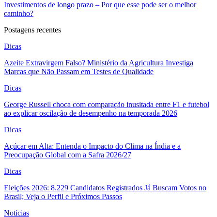
Investimentos de longo prazo – Por que esse pode ser o melhor
caminho?
Postagens recentes
Dicas
Azeite Extravirgem Falso? Ministério da Agricultura Investiga
Marcas que Não Passam em Testes de Qualidade
Dicas
George Russell choca com comparação inusitada entre F1 e futebol
ao explicar oscilação de desempenho na temporada 2026
Dicas
Açúcar em Alta: Entenda o Impacto do Clima na Índia e a
Preocupação Global com a Safra 2026/27
Dicas
Eleições 2026: 8.229 Candidatos Registrados Já Buscam Votos no
Brasil; Veja o Perfil e Próximos Passos
Notícias