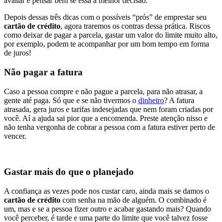
avaliar e pensar bem se essa a melhor decisão.
Depois dessas três dicas com o possíveis “prós” de emprestar seu
cartão de crédito
, agora traremos os contras dessa prática. Riscos
como deixar de pagar a parcela, gastar um valor do limite muito alto,
por exemplo, podem te acompanhar por um bom tempo em forma
de juros!
Não pagar a fatura
Caso a pessoa compre e não pague a parcela, para não atrasar, a
gente até paga. Só que e se não tivermos o
dinheiro
? A fatura
atrasada, gera juros e tarifas indesejadas que nem foram criadas por
você. Aí a ajuda sai pior que a encomenda. Preste atenção nisso e
não tenha vergonha de cobrar a pessoa com a fatura estiver perto de
vencer.
Gastar mais do que o planejado
A confiança as vezes pode nos custar caro, ainda mais se damos o
cartão de crédito
com senha na mão de alguém. O combinado é
um, mas e se a pessoa fizer outro e acabar gastando mais? Quando
você perceber, é tarde e uma parte do limite que você talvez fosse