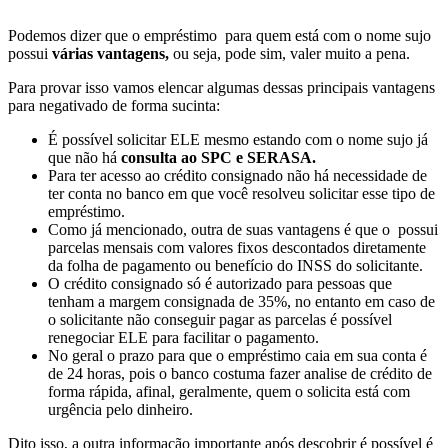
Podemos dizer que o empréstimo para quem está com o nome sujo
possui
várias vantagens,
ou seja, pode sim, valer muito a pena.
Para provar isso vamos elencar algumas dessas principais vantagens
para negativado de forma sucinta:
É possível solicitar ELE mesmo estando com o nome sujo já
que não há
consulta ao SPC e SERASA.
Para ter acesso ao crédito consignado não há necessidade de
ter conta no banco em que você resolveu solicitar esse tipo de
empréstimo.
Como já mencionado, outra de suas vantagens é que o possui
parcelas mensais com valores fixos descontados diretamente
da folha de pagamento ou benefício do INSS do solicitante.
O crédito consignado só é autorizado para pessoas que
tenham a margem consignada de 35%, no entanto em caso de
o solicitante não conseguir pagar as parcelas é possível
renegociar ELE para facilitar o pagamento.
No geral o prazo para que o empréstimo caia em sua conta é
de 24 horas, pois o banco costuma fazer analise de crédito de
forma rápida, afinal, geralmente, quem o solicita está com
urgência pelo dinheiro.
Dito isso, a outra informação importante após descobrir é possível é