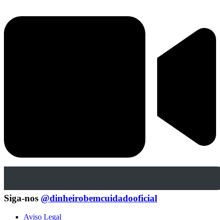
Siga-nos
@dinheirobemcuidadooficial
Aviso Legal