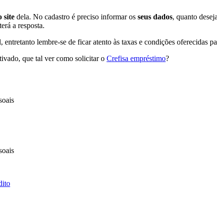
 site
dela. No cadastro é preciso informar os
seus dados
, quanto desej
terá a resposta.
, entretanto lembre-se de ficar atento às taxas e condições oferecidas p
vado, que tal ver como solicitar o
Crefisa empréstimo
?
soais
soais
dito